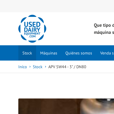
Que tipo 
máquina s
Stock
Máquinas
Quiénes somos
Venda s
Iníco
Stock
APV SW44 - 3" / DN80