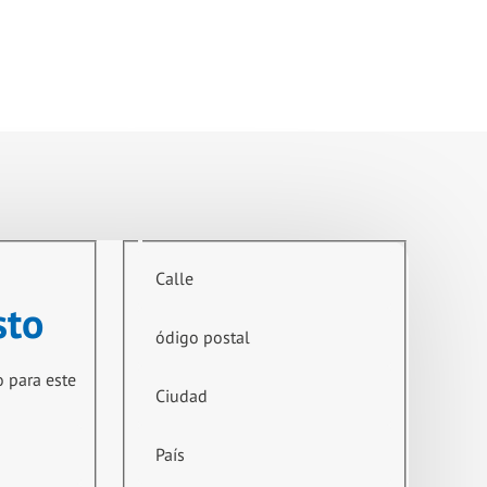
Calle
sto
ódigo postal
o para este
Ciudad
País