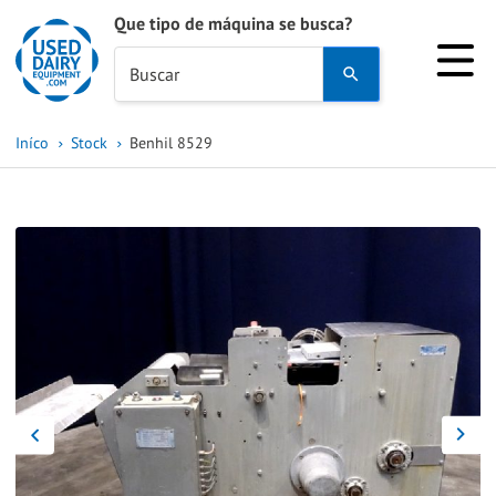
Que tipo de máquina se busca?
Use
Buscar
the
up
Iníco
Stock
Benhil 8529
and
down
arrows
to
select
a
result.
Press
enter
to
go
to