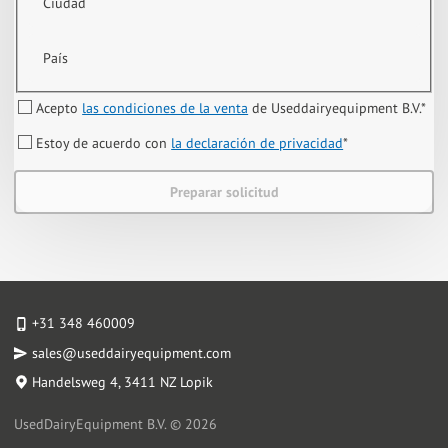
Ciudad
País
Acepto
las condiciones de la venta
de Useddairyequipment B.V.
*
Estoy de acuerdo con
la declaración de privacidad
*
Preparar solicitud
+31 348 460009
sales@useddairyequipment.com
Handelsweg 4
, 3411 NZ Lopik
UsedDairyEquipment B.V. © 2026