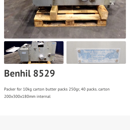
the
selected
search
result.
Touch
device
users
can
Benhil 8529
use
touch
and
Packer for 10kg carton butter packs 250gr, 40 packs. carton
swipe
gestures.