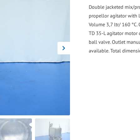
go
Double jacketed mix/pro
to
propellor agitator with 
the
Volume 3,7 ltr/ 160 °C. C
selected
TD 35-L agitator motor 
search
ball valve. Outlet manua
result.
available. Total dimens
Touch
device
users
can
use
touch
and
swipe
gestures.