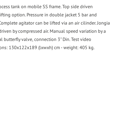
cess tank on mobile SS frame. Top side driven
lifting option. Pressure in double jacket 5 bar and
omplete agitator can be lifted via an air cilinder. Jongia
driven by compressed air. Manual speed variation by a
l butterfly valve, connection 3" Din. Test video
ions: 130x122x189 (lxwxh) cm - weight: 405 kg.