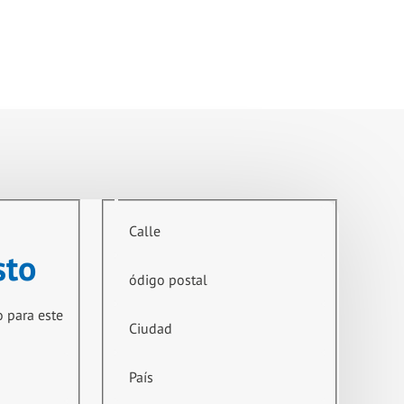
Calle
sto
ódigo postal
o para este
Ciudad
País