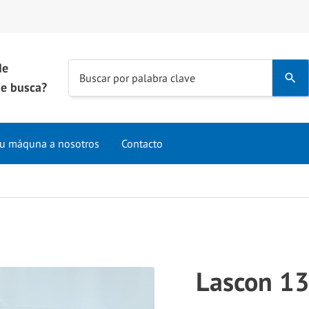
de
Use
Buscar por palabra clave
e busca?
the
up
and
u máquna a nosotros
Contacto
down
arrows
to
select
a
result.
Press
Lascon 1
enter
to