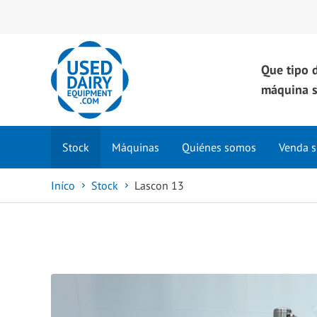
Que tipo 
máquina s
Stock
Máquinas
Quiénes somos
Venda s
Iníco
Stock
Lascon 13