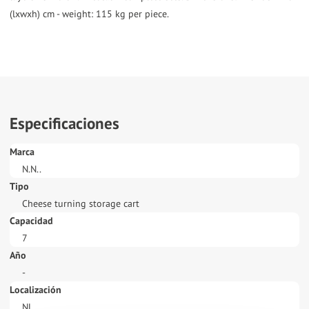
(lxwxh) cm - weight: 115 kg per piece.
Especificaciones
Marca
N.N..
Tipo
Cheese turning storage cart
Capacidad
7
Año
-
Localización
NL