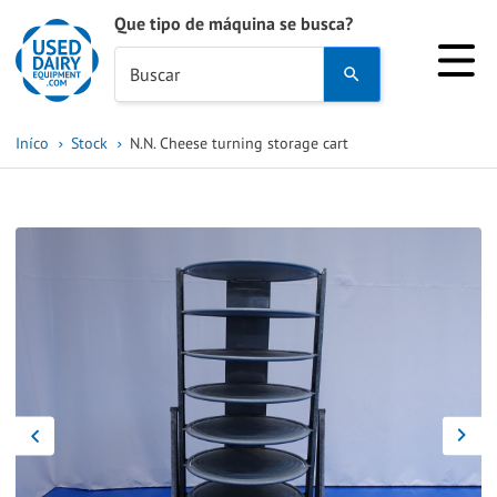
Que tipo de máquina se busca?
Use
Buscar
the
up
Iníco
Stock
N.N. Cheese turning storage cart
and
down
arrows
to
select
a
result.
Press
enter
to
go
to