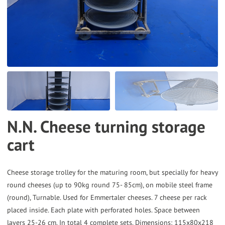
the
selected
search
result.
Touch
device
users
can
N.N. Cheese turning storage
use
cart
touch
and
swipe
Cheese storage trolley for the maturing room, but specially for heavy
gestures.
round cheeses (up to 90kg round 75- 85cm), on mobile steel frame
(round), Turnable. Used for Emmertaler cheeses. 7 cheese per rack
placed inside. Each plate with perforated holes. Space between
layers 25-26 cm. In total 4 complete sets. Dimensions: 115x80x218