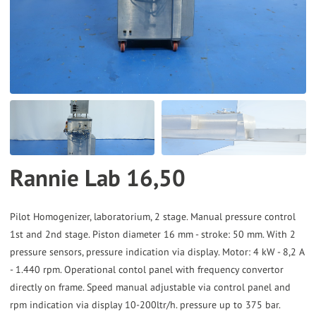
the
selected
search
result.
Touch
device
users
can
Rannie Lab 16,50
use
touch
and
Pilot Homogenizer, laboratorium, 2 stage. Manual pressure control
1st and 2nd stage. Piston diameter 16 mm - stroke: 50 mm. With 2
swipe
pressure sensors, pressure indication via display. Motor: 4 kW - 8,2 A
gestures.
- 1.440 rpm. Operational contol panel with frequency convertor
directly on frame. Speed manual adjustable via control panel and
rpm indication via display 10-200ltr/h. pressure up to 375 bar.