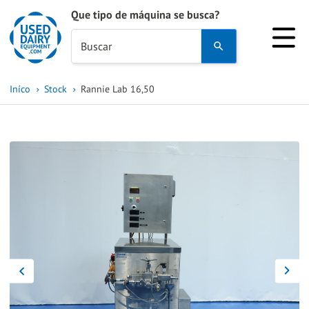
Que tipo de máquina se busca?
Use
Buscar
the
up
Iníco
Stock
Rannie Lab 16,50
and
down
arrows
to
select
a
result.
Press
enter
to
go
to