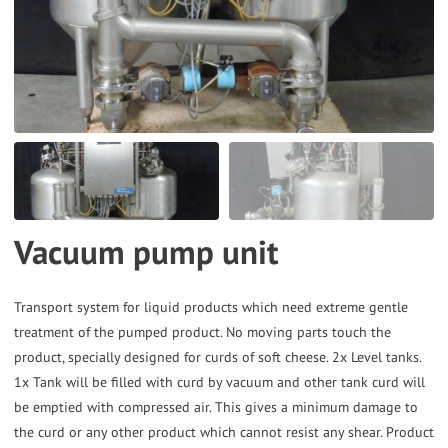
the
selected
search
result.
Touch
device
users
can
Vacuum pump unit
use
touch
and
Transport system for liquid products which need extreme gentle
treatment of the pumped product. No moving parts touch the
swipe
product, specially designed for curds of soft cheese. 2x Level tanks.
gestures.
1x Tank will be filled with curd by vacuum and other tank curd will
be emptied with compressed air. This gives a minimum damage to
the curd or any other product which cannot resist any shear. Product