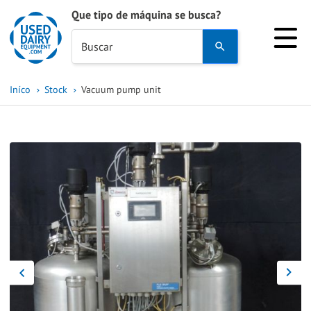
Que tipo de máquina se busca?
Use
Buscar
the
up
Iníco
Stock
Vacuum pump unit
and
down
arrows
to
select
a
result.
Press
enter
to
go
to