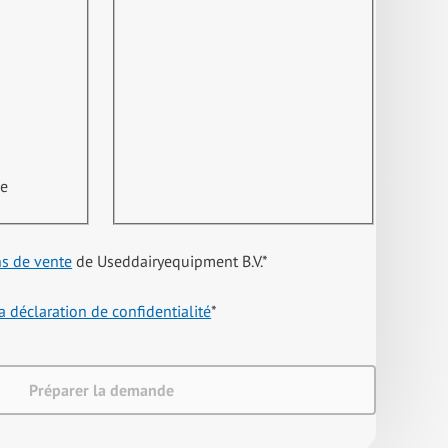
ne
ns de vente
de Useddairyequipment B.V.
*
a déclaration de confidentialité
*
Préparer la demande