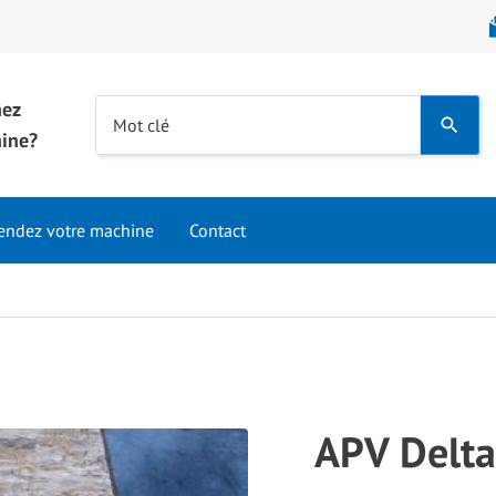
hez
Use
Mot clé
hine?
the
up
and
endez votre machine
Contact
down
arrows
to
select
a
result.
Press
APV Delta
enter
to