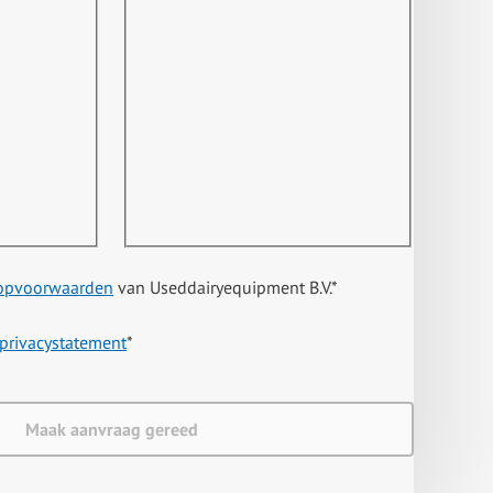
opvoorwaarden
van Useddairyequipment B.V.
*
privacystatement
*
Maak aanvraag gereed