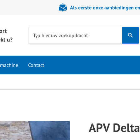
Als eerste onze aanbiedingen e
ort
Use
Typ hier uw zoekopdracht
kt u?
the
up
and
 machine
Contact
down
arrows
to
select
a
result.
Press
APV Delta
enter
to