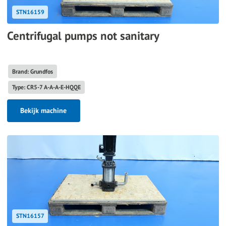
STN16159
Centrifugal pumps not sanitary
Brand: Grundfos
Type: CR5-7 A-A-A-E-HQQE
Bekijk machine
STN16157