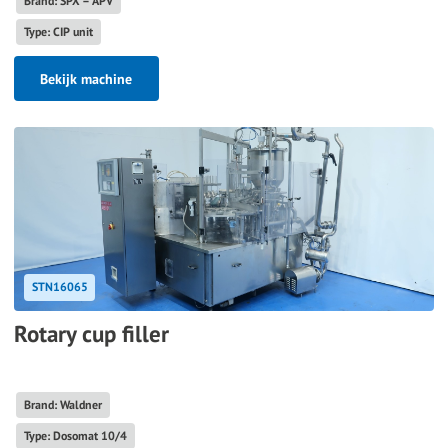
Brand: SPX – APV
Type: CIP unit
Bekijk machine
STN16065
Rotary cup filler
Brand: Waldner
Type: Dosomat 10/4