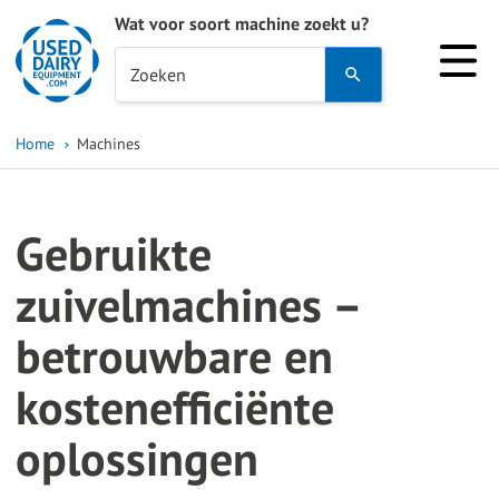
Wat voor soort machine zoekt u?
Use
Zoeken
the
up
Home
Machines
and
down
arrows
Gebruikte
to
select
zuivelmachines –
a
betrouwbare en
result.
Press
kostenefficiënte
enter
to
oplossingen
go
to