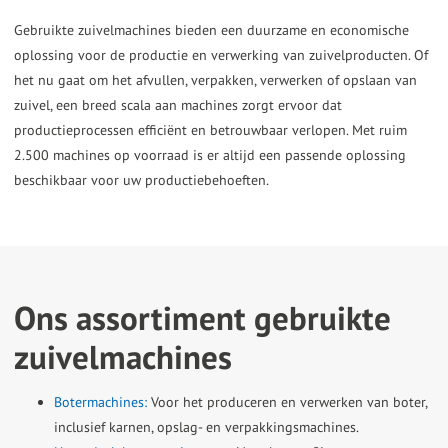
the
Gebruikte zuivelmachines bieden een duurzame en economische
selected
oplossing voor de productie en verwerking van zuivelproducten. Of
het nu gaat om het afvullen, verpakken, verwerken of opslaan van
search
zuivel, een breed scala aan machines zorgt ervoor dat
result.
productieprocessen efficiënt en betrouwbaar verlopen. Met ruim
Touch
2.500 machines op voorraad is er altijd een passende oplossing
device
beschikbaar voor uw productiebehoeften.
users
can
use
touch
Ons assortiment gebruikte
and
swipe
zuivelmachines
gestures.
Botermachines:
Voor het produceren en verwerken van boter,
inclusief karnen, opslag- en verpakkingsmachines.