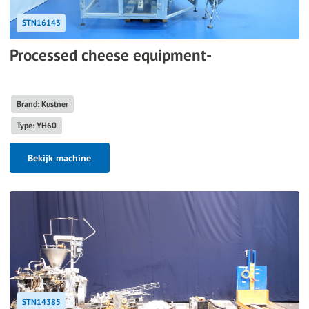
STN16143
Processed cheese equipment-
Brand: Kustner
Type: YH60
Bekijk machine
STN14385