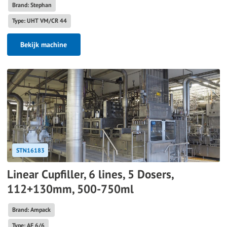
Brand: Stephan
Type: UHT VM/CR 44
Bekijk machine
STN16183
Linear Cupfiller, 6 lines, 5 Dosers,
112+130mm, 500-750ml
Brand: Ampack
Type: AF 6/6