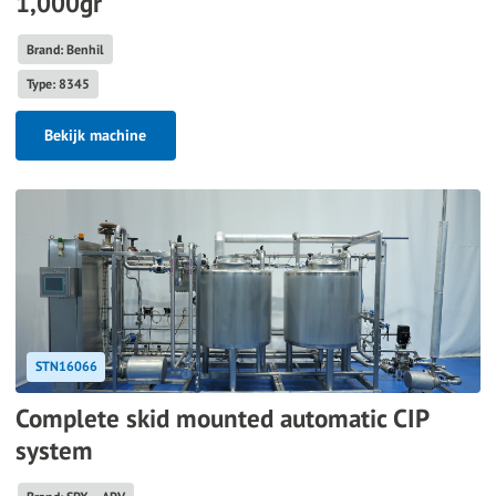
1,000gr
Brand: Benhil
Type: 8345
Bekijk machine
STN16066
Complete skid mounted automatic CIP
system