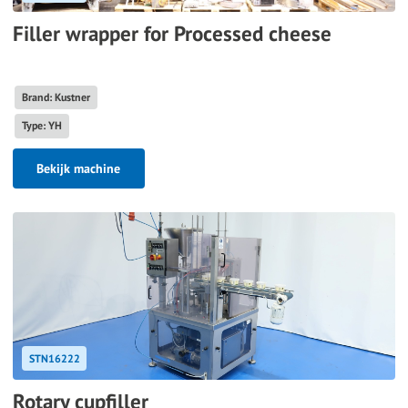
Filler wrapper for Processed cheese
Brand: Kustner
Type: YH
Bekijk machine
STN16222
Rotary cupfiller