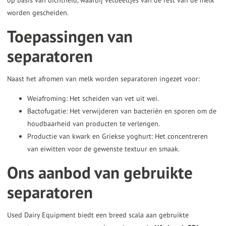
worden gescheiden.
the
selected
Toepassingen van
search
separatoren
result.
Touch
Naast het afromen van melk worden separatoren ingezet voor:
device
users
Weiafroming: Het scheiden van vet uit wei.
Bactofugatie: Het verwijderen van bacteriën en sporen om de
can
houdbaarheid van producten te verlengen.
use
Productie van kwark en Griekse yoghurt: Het concentreren
touch
van eiwitten voor de gewenste textuur en smaak.
and
Ons aanbod van gebruikte
swipe
gestures.
separatoren
Used Dairy Equipment biedt een breed scala aan gebruikte