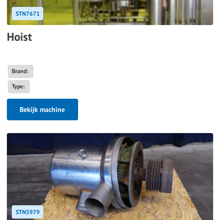
STN7671
Hoist
Brand:
Type:
Bekijk machine
STN5979