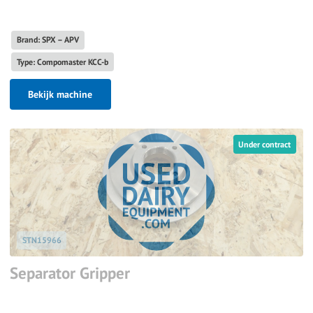
Brand: SPX – APV
Type: Compomaster KCC-b
Bekijk machine
Under contract
STN15966
Separator Gripper