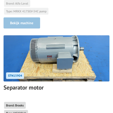
Brand: Alfa Laval
Type: MRKX 417SGV-34C pump
Bekijk machine
STN15904
Separator motor
Brand: Brooks