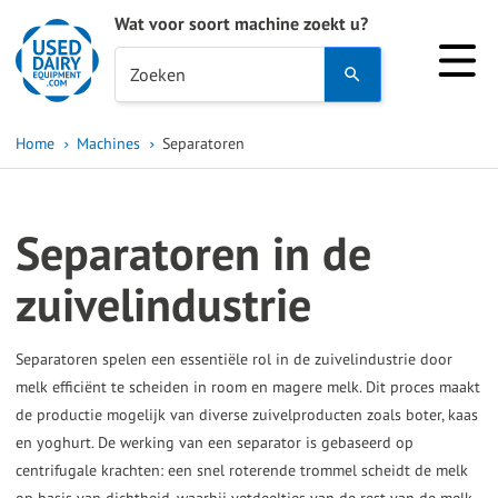
Wat voor soort machine zoekt u?
Use
Zoeken
the
up
Home
Machines
Separatoren
and
down
arrows
Separatoren in de
to
select
zuivelindustrie
a
result.
Separatoren spelen een essentiële rol in de zuivelindustrie door
Press
melk efficiënt te scheiden in room en magere melk. Dit proces maakt
enter
de productie mogelijk van diverse zuivelproducten zoals boter, kaas
to
en yoghurt. De werking van een separator is gebaseerd op
go
centrifugale krachten: een snel roterende trommel scheidt de melk
to
op basis van dichtheid, waarbij vetdeeltjes van de rest van de melk