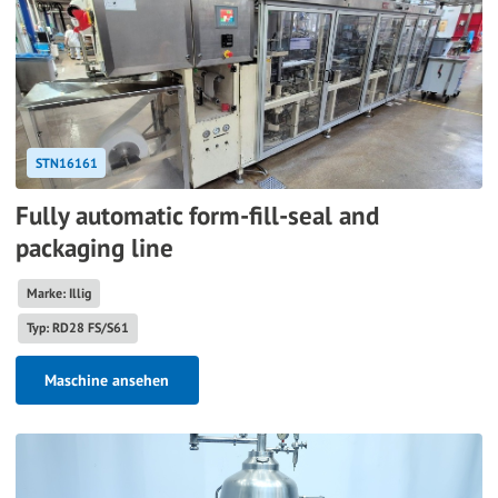
STN16161
Fully automatic form-fill-seal and
packaging line
Marke: Illig
Typ: RD28 FS/S61
Maschine ansehen