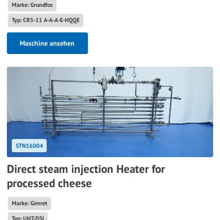
Marke: Grundfos
Typ: CR3-11 A-A-A-E-HQQE
Maschine ansehen
STN16004
Direct steam injection Heater for
processed cheese
Marke: Gimret
Typ: UHT-DSI