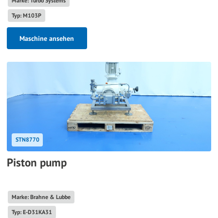
Marke: Turbo Systems
Typ: M103P
Maschine ansehen
STN8770
Piston pump
Marke: Brahne & Lubbe
Typ: E-D31KA31