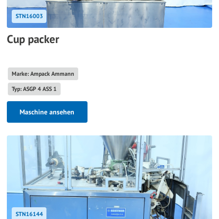
STN16003
Cup packer
Marke: Ampack Ammann
Typ: ASGP 4 ASS 1
Maschine ansehen
STN16144