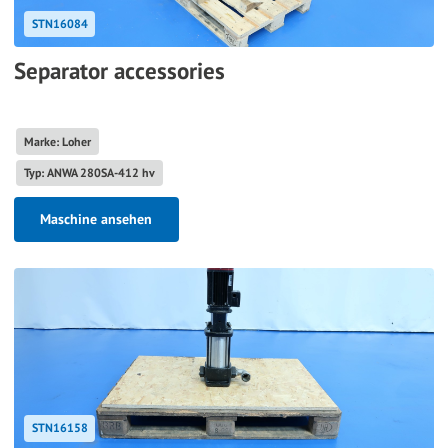
STN16084
Separator accessories
Marke: Loher
Typ: ANWA 280SA-412 hv
Maschine ansehen
STN16158