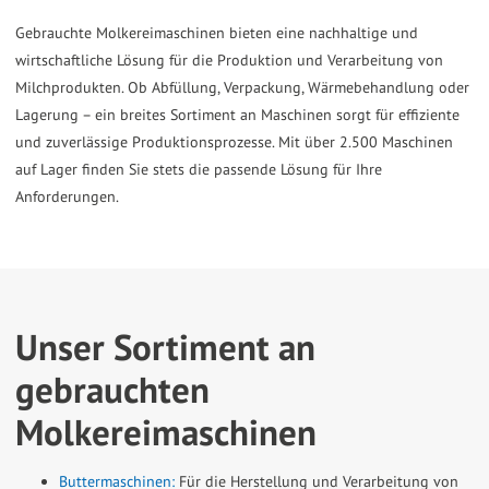
the
Gebrauchte Molkereimaschinen bieten eine nachhaltige und
selected
wirtschaftliche Lösung für die Produktion und Verarbeitung von
Milchprodukten. Ob Abfüllung, Verpackung, Wärmebehandlung oder
search
Lagerung – ein breites Sortiment an Maschinen sorgt für effiziente
result.
und zuverlässige Produktionsprozesse. Mit über 2.500 Maschinen
Touch
auf Lager finden Sie stets die passende Lösung für Ihre
device
Anforderungen.
users
can
use
touch
Unser Sortiment an
and
swipe
gebrauchten
gestures.
Molkereimaschinen
Buttermaschinen:
Für die Herstellung und Verarbeitung von