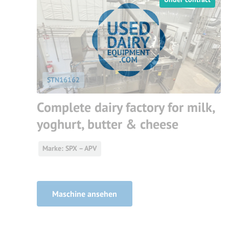
STN16162
Complete dairy factory for milk,
yoghurt, butter & cheese
Marke: SPX – APV
Maschine ansehen