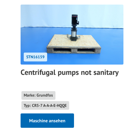
STN16159
Centrifugal pumps not sanitary
Marke: Grundfos
Typ: CR5-7 A-A-A-E-HQQE
Maschine ansehen