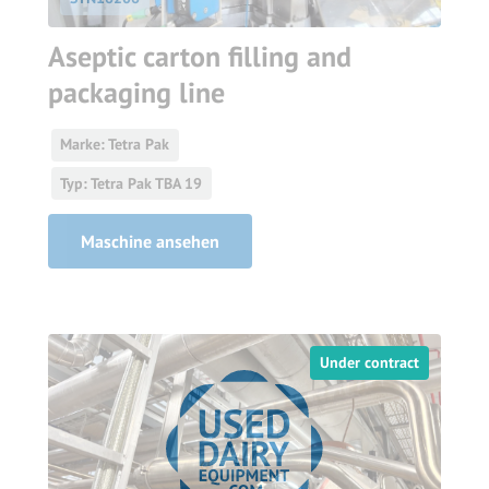
Aseptic carton filling and
packaging line
Marke: Tetra Pak
Typ: Tetra Pak TBA 19
Maschine ansehen
Under contract