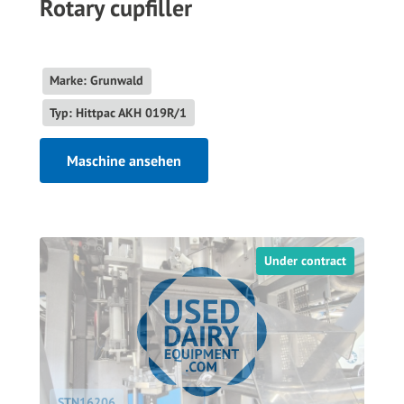
Rotary cupfiller
Marke: Grunwald
Typ: Hittpac AKH 019R/1
Maschine ansehen
Under contract
STN16206