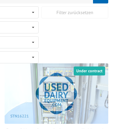
Filter zurücksetzen
Under contract
STN16221