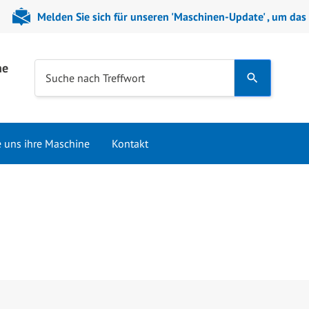
Melden Sie sich für unseren 'Maschinen-Update' , um das
ne
Use
Suche nach Treffwort
the
up
and
e uns ihre Maschine
Kontakt
down
arrows
to
select
a
result.
Press
enter
to