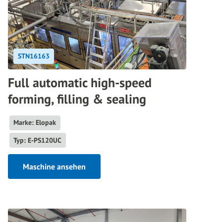
STN16163
Full automatic high-speed
forming, filling & sealing
Marke: Elopak
Typ: E-PS120UC
Maschine ansehen