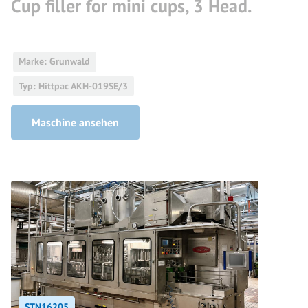
Cup filler for mini cups, 3 Head.
Marke: Grunwald
Typ: Hittpac AKH-019SE/3
Maschine ansehen
STN16205