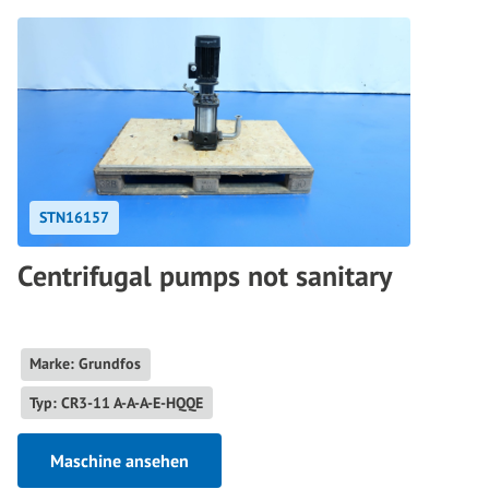
STN16157
Centrifugal pumps not sanitary
Marke: Grundfos
Typ: CR3-11 A-A-A-E-HQQE
Maschine ansehen