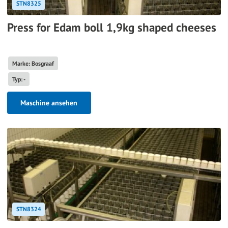
STN8325
Press for Edam boll 1,9kg shaped cheeses
Marke: Bosgraaf
Typ: -
Maschine ansehen
STN8324