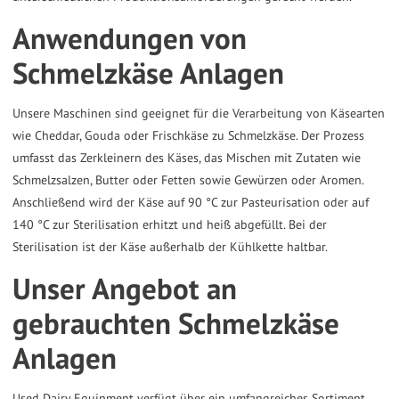
the
Anwendungen von
selected
Schmelzkäse Anlagen
search
result.
Unsere Maschinen sind geeignet für die Verarbeitung von Käsearten
Touch
wie Cheddar, Gouda oder Frischkäse zu Schmelzkäse. Der Prozess
device
umfasst das Zerkleinern des Käses, das Mischen mit Zutaten wie
users
Schmelzsalzen, Butter oder Fetten sowie Gewürzen oder Aromen.
can
Anschließend wird der Käse auf 90 °C zur Pasteurisation oder auf
use
140 °C zur Sterilisation erhitzt und heiß abgefüllt. Bei der
Sterilisation ist der Käse außerhalb der Kühlkette haltbar.
touch
and
Unser Angebot an
swipe
gebrauchten Schmelzkäse
gestures.
Anlagen
Used Dairy Equipment verfügt über ein umfangreiches Sortiment