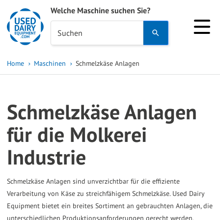
Welche Maschine suchen Sie?
Use
Suchen
the
up
Home
Maschinen
Schmelzkäse Anlagen
and
down
arrows
Schmelzkäse Anlagen
to
select
für die Molkerei
a
Industrie
result.
Press
enter
Schmelzkäse Anlagen sind unverzichtbar für die effiziente
to
Verarbeitung von Käse zu streichfähigem Schmelzkäse. Used Dairy
go
Equipment bietet ein breites Sortiment an gebrauchten Anlagen, die
unterschiedlichen Produktionsanforderungen gerecht werden.
to