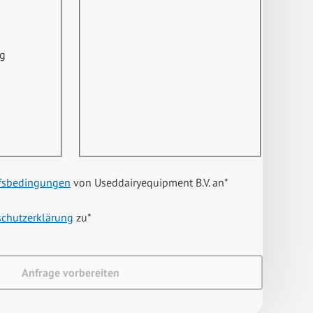
ng
fsbedingungen
von Useddairyequipment B.V. an
*
schutzerklärung
zu
*
Anfrage vorbereiten