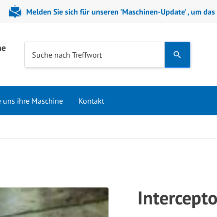
Melden Sie sich für unseren 'Maschinen-Update' , um das
ne
Use
Suche nach Treffwort
the
up
and
e uns ihre Maschine
Kontakt
down
arrows
to
select
a
result.
Press
Intercepto
enter
to