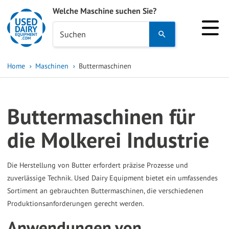
Welche Maschine suchen Sie?
Use
Suchen
the
up
Home
Maschinen
Buttermaschinen
and
down
arrows
Buttermaschinen für
to
select
die Molkerei Industrie
a
result.
Die Herstellung von Butter erfordert präzise Prozesse und
Press
zuverlässige Technik. Used Dairy Equipment bietet ein umfassendes
enter
Sortiment an gebrauchten Buttermaschinen, die verschiedenen
to
Produktionsanforderungen gerecht werden.
go
Anwendungen von
to