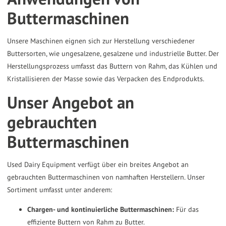
Buttermaschinen
the
selected
Unsere Maschinen eignen sich zur Herstellung verschiedener
search
Buttersorten, wie ungesalzene, gesalzene und industrielle Butter. Der
result.
Herstellungsprozess umfasst das Buttern von Rahm, das Kühlen und
Touch
Kristallisieren der Masse sowie das Verpacken des Endprodukts.
device
Unser Angebot an
users
can
gebrauchten
use
Buttermaschinen
touch
and
Used Dairy Equipment verfügt über ein breites Angebot an
swipe
gebrauchten Buttermaschinen von namhaften Herstellern. Unser
gestures.
Sortiment umfasst unter anderem:
Chargen- und kontinuierliche Buttermaschinen:
Für das
effiziente Buttern von Rahm zu Butter.