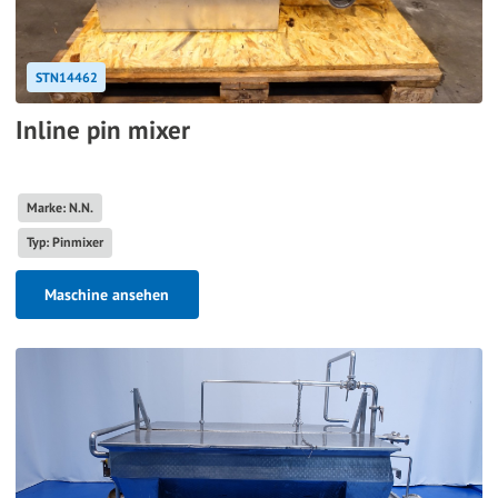
STN14462
Inline pin mixer
Marke: N.N.
Typ: Pinmixer
Maschine ansehen