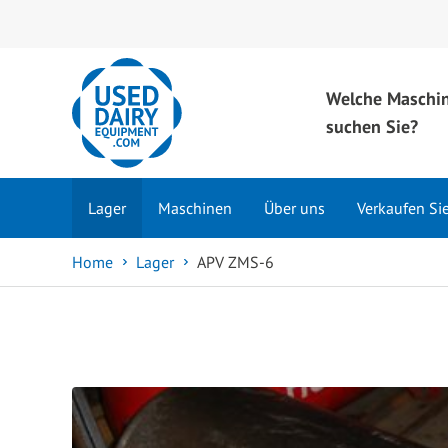
Welche Maschi
suchen Sie?
Lager
Maschinen
Über uns
Verkaufen Si
Home
Lager
APV ZMS-6