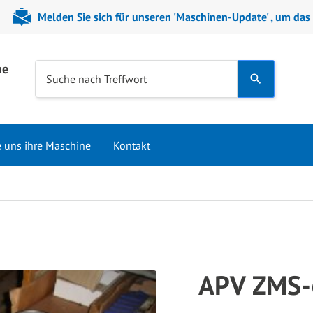
Melden Sie sich für unseren 'Maschinen-Update' , um das
ne
Use
Suche nach Treffwort
the
up
and
e uns ihre Maschine
Kontakt
down
arrows
to
select
a
result.
Press
APV ZMS-
enter
to