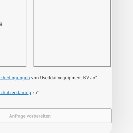
ng
fsbedingungen
von Useddairyequipment B.V. an
*
schutzerklärung
zu
*
Anfrage vorbereiten