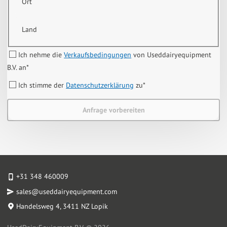
Ort
Land
Ich nehme die
Verkaufsbedingungen
von Useddairyequipment
B.V. an
*
Ich stimme der
Datenschutzerklärung
zu
*
Anfrage vorbereiten
+31 348 460009
sales@useddairyequipment.com
Handelsweg 4
, 3411 NZ Lopik