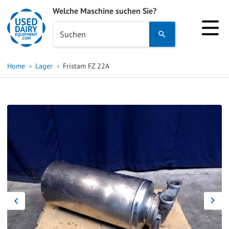
Welche Maschine suchen Sie?
Use
Suchen
the
up
Home
Lager
Fristam FZ 22A
and
down
arrows
to
select
a
result.
Press
enter
to
go
to