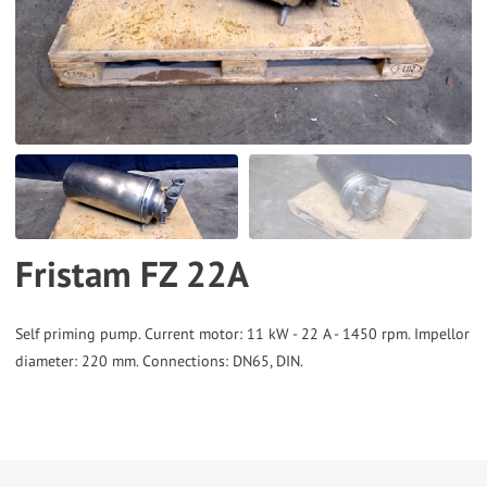
the
selected
search
result.
Touch
device
users
can
Fristam FZ 22A
use
touch
and
Self priming pump. Current motor: 11 kW - 22 A - 1450 rpm. Impellor
diameter: 220 mm. Connections: DN65, DIN.
swipe
gestures.