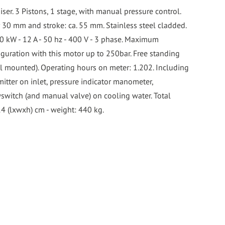
er. 3 Pistons, 1 stage, with manual pressure control.
r 30 mm and stroke: ca. 55 mm. Stainless steel cladded.
0 kW - 12 A - 50 hz - 400 V - 3 phase. Maximum
iguration with this motor up to 250bar. Free standing
ll mounted). Operating hours on meter: 1.202. Including
mitter on inlet, pressure indicator manometer,
wswitch (and manual valve) on cooling water. Total
 (lxwxh) cm - weight: 440 kg.