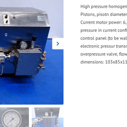
go
High pressure homogenis
to
Pistons, pisotn diamete
the
Current motor power: 6,
selected
pressure in current conf
search
control panel (to be wa
result.
electronic pressur trans
Touch
overpressure valve, flo
device
dimensions: 103x85x114
users
can
use
touch
and
swipe
gestures.