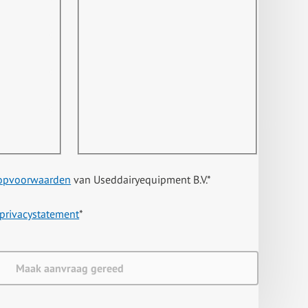
opvoorwaarden
van Useddairyequipment B.V.
*
privacystatement
*
Maak aanvraag gereed