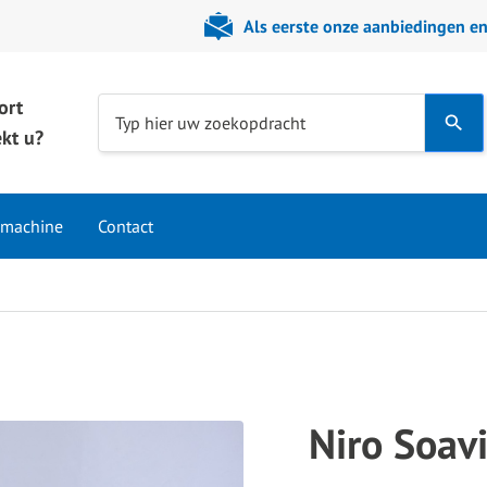
Als eerste onze aanbiedingen e
ort
Use
Typ hier uw zoekopdracht
kt u?
the
up
and
 machine
Contact
down
arrows
to
select
a
result.
Press
Niro Soa
enter
to