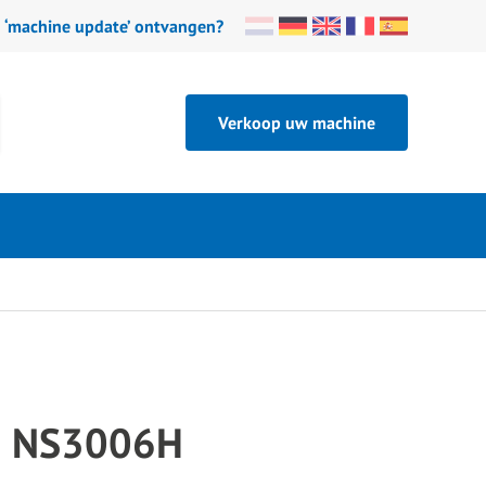
n ‘machine update’ ontvangen?
Verkoop uw machine
vi NS3006H