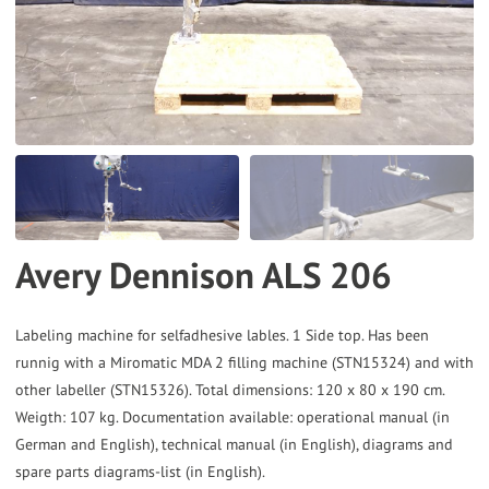
the
selected
search
result.
Touch
device
users
can
Avery Dennison ALS 206
use
touch
and
Labeling machine for selfadhesive lables. 1 Side top. Has been
runnig with a Miromatic MDA 2 filling machine (STN15324) and with
swipe
other labeller (STN15326). Total dimensions: 120 x 80 x 190 cm.
gestures.
Weigth: 107 kg. Documentation available: operational manual (in
German and English), technical manual (in English), diagrams and
spare parts diagrams-list (in English).