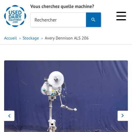
Vous cherchez quelle machine?
Use
Rechercher
the
up
Accueil
Stockage
Avery Dennison ALS 206
and
down
arrows
to
select
a
result.
Press
enter
to
go
to