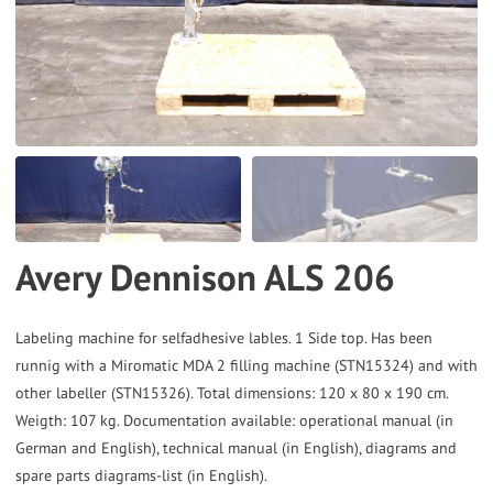
the
selected
search
result.
Touch
device
users
can
Avery Dennison ALS 206
use
touch
and
Labeling machine for selfadhesive lables. 1 Side top. Has been
runnig with a Miromatic MDA 2 filling machine (STN15324) and with
swipe
other labeller (STN15326). Total dimensions: 120 x 80 x 190 cm.
gestures.
Weigth: 107 kg. Documentation available: operational manual (in
German and English), technical manual (in English), diagrams and
spare parts diagrams-list (in English).