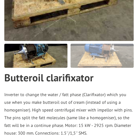
the
selected
search
result.
Touch
device
users
can
Butteroil clarifixator
use
touch
and
Inverter to change the water / fatt phase (Clarifixator) which you
use when you make butteroil out of cream (instead of using a
swipe
homogeniser). High speed centrifugal mixer with impellor with pins.
gestures.
The pins split the fatt molecules (same like a homogeniser), so the
fatt will be in a continue phase. Motor: 15 kW - 2925 rpm. Diameter