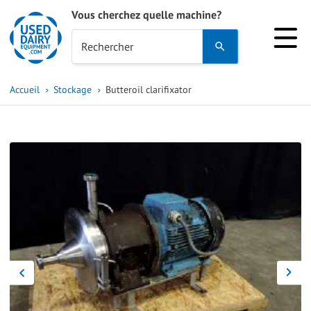
Vous cherchez quelle machine?
Use
Rechercher
the
up
Accueil
Stockage
Butteroil clarifixator
and
down
arrows
to
select
a
result.
Press
enter
to
go
to