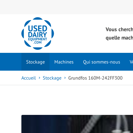
Vous cherc
quelle mac
Stockage
Machines
Qui sommes-nous
V
Accueil
Stockage
Grundfos 160M-242FF300