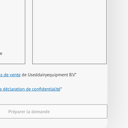
ne
ns de vente
de Useddairyequipment B.V.
*
a déclaration de confidentialité
*
Préparer la demande