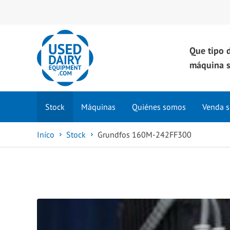
Que tipo 
máquina s
Stock
Máquinas
Quiénes somos
Venda s
Iníco
Stock
Grundfos 160M-242FF300