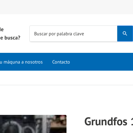
de
Use
Buscar por palabra clave
e busca?
the
up
and
u máquna a nosotros
Contacto
down
arrows
to
select
a
result.
Press
Grundfos
enter
to