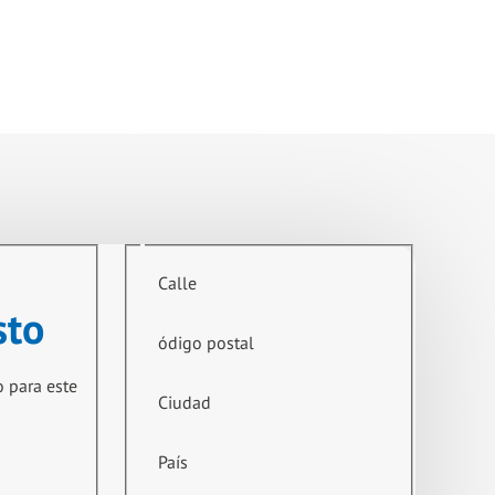
Calle
sto
ódigo postal
o para este
Ciudad
País