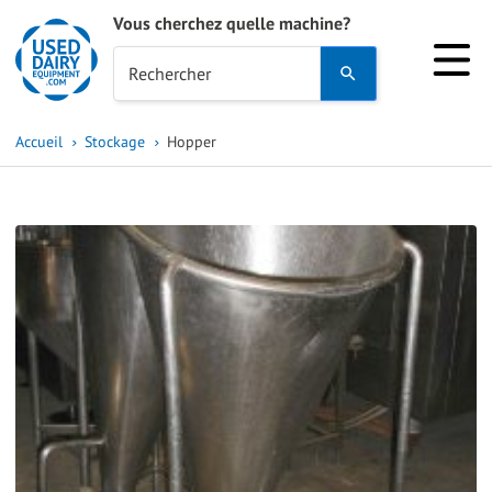
Vous cherchez quelle machine?
Use
Rechercher
the
up
Accueil
Stockage
Hopper
and
down
arrows
to
select
a
result.
Press
enter
to
go
to