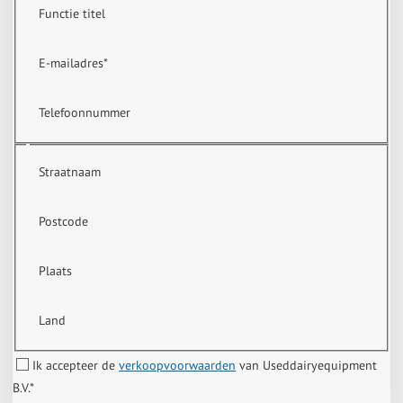
Functie titel
E-mailadres
*
Telefoonnummer
Straatnaam
Postcode
Plaats
Land
Ik accepteer de
verkoopvoorwaarden
van Useddairyequipment
B.V.
*