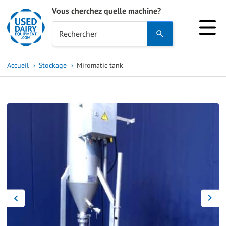
Vous cherchez quelle machine?
Use
Rechercher
the
up
Accueil
Stockage
Miromatic tank
and
down
arrows
to
select
a
result.
Press
enter
to
go
to