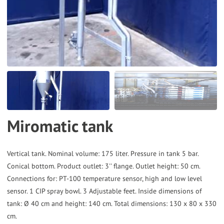
the
selected
search
result.
Touch
device
users
can
Miromatic tank
use
touch
and
Vertical tank. Nominal volume: 175 liter. Pressure in tank 5 bar.
Conical bottom. Product outlet: 3'' flange. Outlet height: 50 cm.
swipe
Connections for: PT-100 temperature sensor, high and low level
gestures.
sensor. 1 CIP spray bowl. 3 Adjustable feet. Inside dimensions of
tank: Ø 40 cm and height: 140 cm. Total dimensions: 130 x 80 x 330
cm.