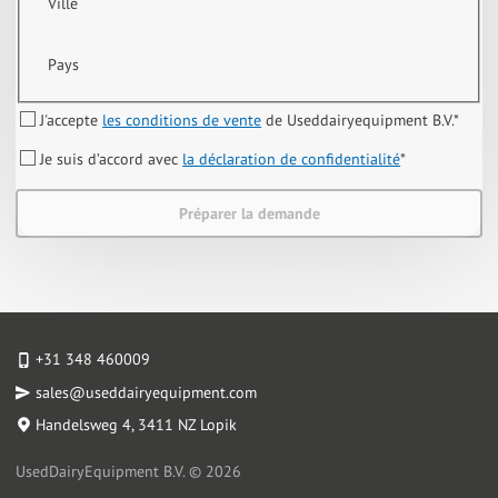
Ville
Pays
J'accepte
les conditions de vente
de Useddairyequipment B.V.
*
Je suis d’accord avec
la déclaration de confidentialité
*
Préparer la demande
+31 348 460009
sales@useddairyequipment.com
Handelsweg 4
, 3411 NZ Lopik
UsedDairyEquipment B.V. © 2026