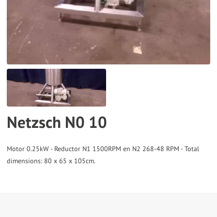
the
selected
search
result.
Touch
device
users
can
Netzsch N0 10
use
touch
and
Motor 0.25kW - Reductor N1 1500RPM en N2 268-48 RPM - Total
swipe
gestures.