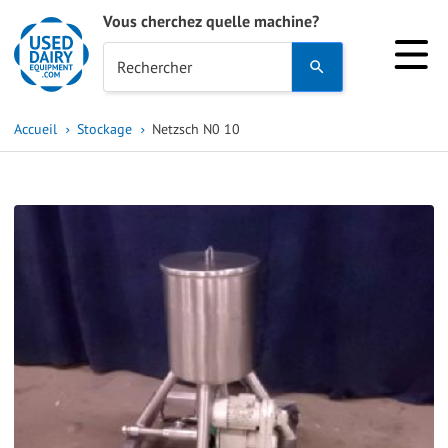
Vous cherchez quelle machine?
Use
Rechercher
the
up
Accueil
Stockage
Netzsch N0 10
and
down
arrows
to
select
a
result.
Press
enter
to
go
to