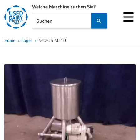
Welche Maschine suchen Sie?
Use
Suchen
the
up
Home
Lager
Netzsch N0 10
and
down
arrows
to
select
a
result.
Press
enter
to
go
to