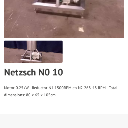
the
selected
search
result.
Touch
device
users
can
Netzsch N0 10
use
touch
and
Motor 0.25kW - Reductor N1 1500RPM en N2 268-48 RPM - Total
swipe
gestures.