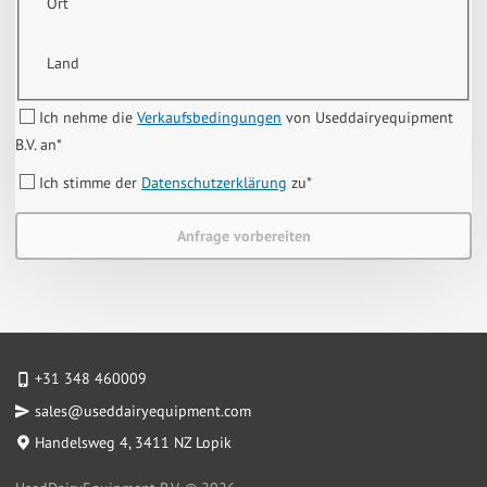
Ort
Land
Ich nehme die
Verkaufsbedingungen
von Useddairyequipment
B.V. an
*
Ich stimme der
Datenschutzerklärung
zu
*
Anfrage vorbereiten
+31 348 460009
sales@useddairyequipment.com
Handelsweg 4
, 3411 NZ Lopik