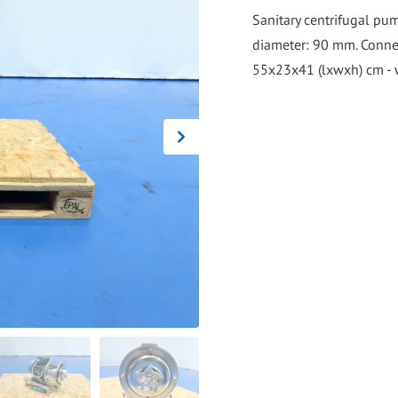
go
Sanitary centrifugal pum
to
diameter: 90 mm. Connec
the
55x23x41 (lxwxh) cm - 
selected
search
result.
Touch
device
users
can
use
touch
and
swipe
gestures.