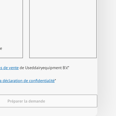
ne
ns de vente
de Useddairyequipment B.V.
*
a déclaration de confidentialité
*
Préparer la demande