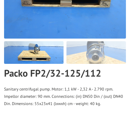
the
selected
search
result.
Touch
device
users
can
Packo FP2/32-125/112
use
touch
and
Sanitary centrifugal pump. Motor: 1,1 kW - 2,32 A - 2.790 rpm.
Impellor diameter: 90 mm. Connections: (in) DN50 Din / (out) DN40
swipe
Din. Dimensions: 55x23x41 (lxwxh) cm - weight: 40 kg.
gestures.