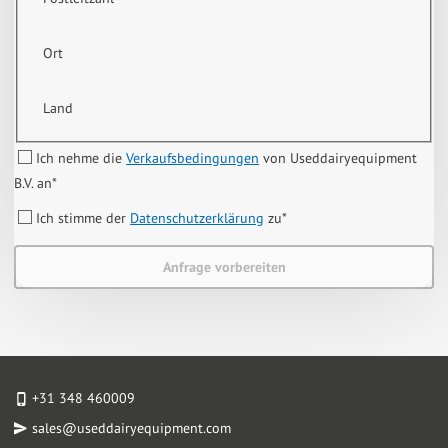
Ort
Land
Ich nehme die
Verkaufsbedingungen
von Useddairyequipment
B.V. an
*
Ich stimme der
Datenschutzerklärung
zu
*
Anfrage vorbereiten
+31 348 460009
sales@useddairyequipment.com