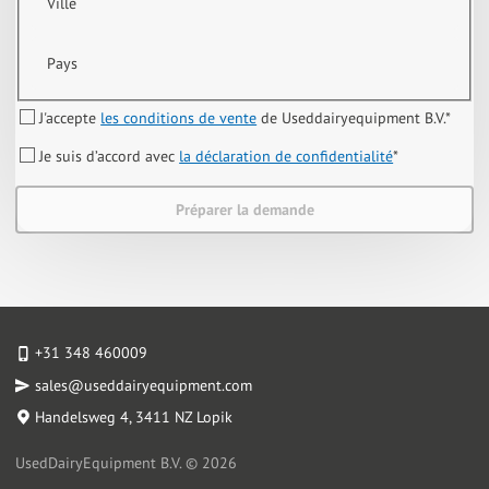
Ville
Pays
J'accepte
les conditions de vente
de Useddairyequipment B.V.
*
Je suis d’accord avec
la déclaration de confidentialité
*
Préparer la demande
+31 348 460009
sales@useddairyequipment.com
Handelsweg 4
, 3411 NZ Lopik
UsedDairyEquipment B.V. © 2026