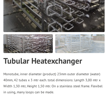
the
selected
search
result.
Touch
device
users
can
Tubular Heatexchanger
use
touch
and
Monotube, inner diameter (product) 23mm outer diameter (water)
40mm, 42 tubes x 3 mtr each. total dimensions: Length 3,00 mtr x
swipe
Width 1,30 mtr, Height 1,50 mtr. On a stainless steel frame. Flexibel
gestures.