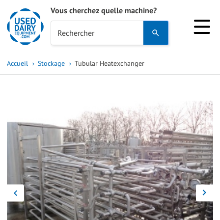
Vous cherchez quelle machine?
Use
Rechercher
the
up
Accueil
Stockage
Tubular Heatexchanger
and
down
arrows
to
select
a
result.
Press
enter
to
go
to