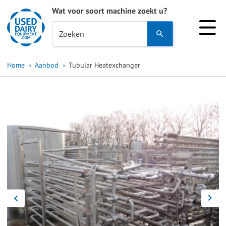
Wat voor soort machine zoekt u?
Use
Zoeken
the
up
Home
Aanbod
Tubular Heatexchanger
and
down
arrows
to
select
a
result.
Press
enter
to
go
to