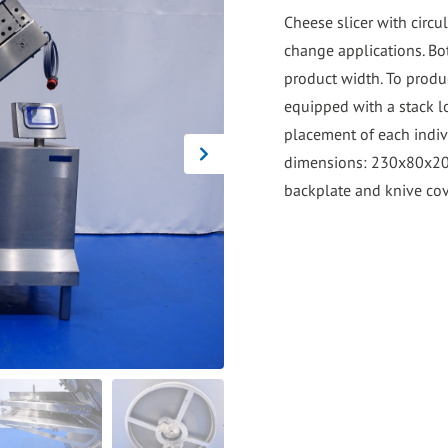
go
Cheese slicer with circu
to
change applications. Bot
the
product width. To produc
selected
equipped with a stack l
search
placement of each indivi
result.
dimensions: 230x80x205 
Touch
backplate and knive cov
device
users
can
use
touch
and
swipe
gestures.