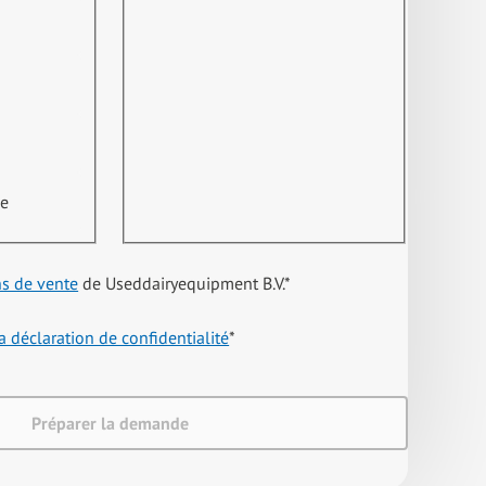
ne
ns de vente
de Useddairyequipment B.V.
*
a déclaration de confidentialité
*
Préparer la demande