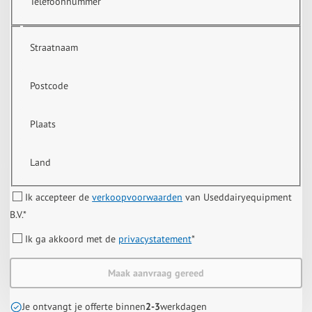
Telefoonnummer
Straatnaam
Postcode
Plaats
Land
Ik accepteer de
verkoopvoorwaarden
van Useddairyequipment
B.V.
*
Ik ga akkoord met de
privacystatement
*
Maak aanvraag gereed
Je ontvangt je offerte binnen
2-3
werkdagen