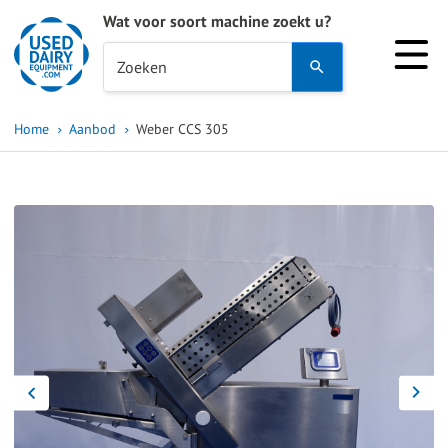
Wat voor soort machine zoekt u?
Use
Zoeken
the
up
Home
Aanbod
Weber CCS 305
and
down
arrows
to
select
a
result.
Press
enter
to
go
to