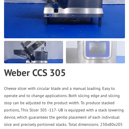
the
selected
search
result.
Touch
device
users
can
Weber CCS 305
use
touch
and
Cheese slicer with circular blade and a manual loading. Easy to
operate and to change applications. Both slicing edge and slicing
swipe
stop can be adjusted to the product width. To produce stacked
gestures.
portions, This Slicer 305 -117- UB is equipped with a stack lowering
device, which guarantees the gentle placement of each individual
slice and precisely portioned stacks. Total dimensions: 230x80x205