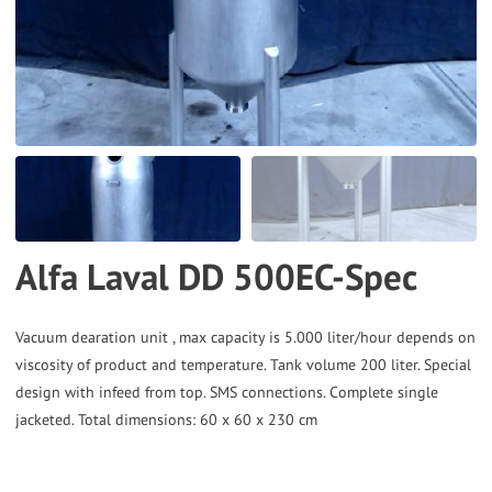
the
selected
search
result.
Touch
device
users
can
Alfa Laval DD 500EC-Spec
use
touch
and
Vacuum dearation unit , max capacity is 5.000 liter/hour depends on
viscosity of product and temperature. Tank volume 200 liter. Special
swipe
design with infeed from top. SMS connections. Complete single
gestures.