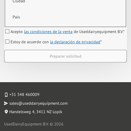
Ciudad
País
Acepto
las condiciones de la venta
de Useddairyequipment B.V.
*
Estoy de acuerdo con
la declaración de privacidad
*
Preparar solicitud
+31 348 460009
sales@useddairyequipment.com
Handelsweg 4
, 3411 NZ Lopik
UsedDairyEquipment B.V. © 2026