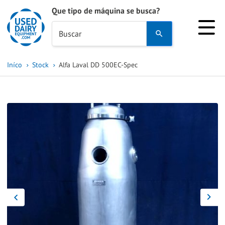
Que tipo de máquina se busca?
Use
Buscar
the
up
Iníco
Stock
Alfa Laval DD 500EC-Spec
and
down
arrows
to
select
a
result.
Press
enter
to
go
to