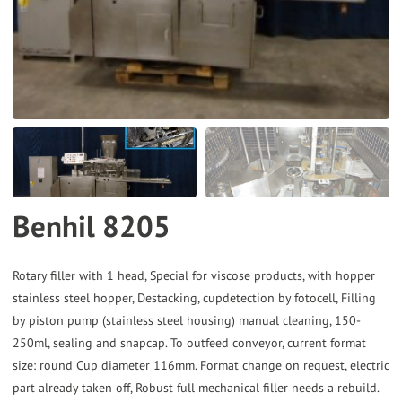
the
selected
search
result.
Touch
device
users
can
Benhil 8205
use
touch
and
Rotary filler with 1 head, Special for viscose products, with hopper
stainless steel hopper, Destacking, cupdetection by fotocell, Filling
swipe
by piston pump (stainless steel housing) manual cleaning, 150-
gestures.
250ml, sealing and snapcap. To outfeed conveyor, current format
size: round Cup diameter 116mm. Format change on request, electric
part already taken off, Robust full mechanical filler needs a rebuild.