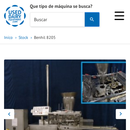
Que tipo de máquina se busca?
Use
Buscar
the
up
Iníco
Stock
Benhil 8205
and
down
arrows
to
select
a
result.
Press
enter
to
go
to