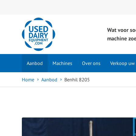
Wat voor so
machine zoe
Aanbod
Machines
Over ons
Verkoop uw
Home
Aanbod
Benhil 8205