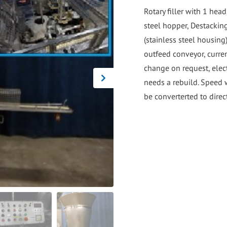
go
Rotary filler with 1 hea
to
steel hopper, Destacking
the
(stainless steel housin
selected
outfeed conveyor, curr
search
change on request, elect
result.
needs a rebuild. Speed 
Touch
device
users
can
use
touch
and
swipe
gestures.