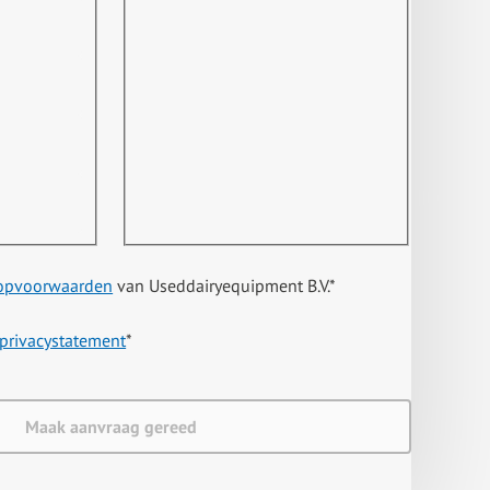
opvoorwaarden
van Useddairyequipment B.V.
*
privacystatement
*
Maak aanvraag gereed