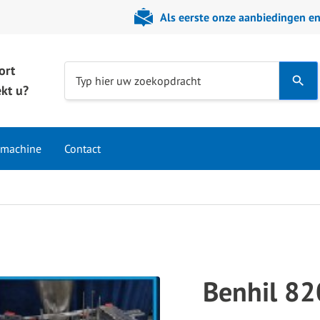
Als eerste onze aanbiedingen e
ort
Use
Typ hier uw zoekopdracht
kt u?
the
up
and
 machine
Contact
down
arrows
to
select
a
result.
Press
Benhil 8
enter
to