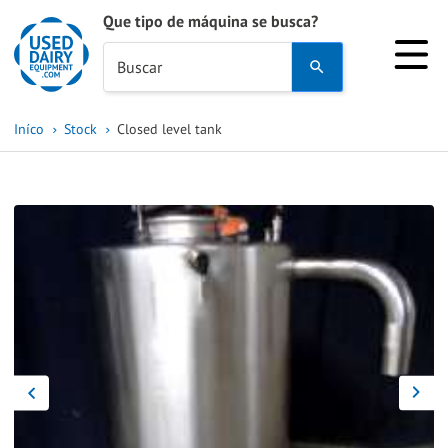
Que tipo de máquina se busca?
Use
Buscar
the
up
Iníco
Stock
Closed level tank
and
down
arrows
to
select
a
result.
Press
enter
to
go
to