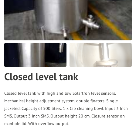
the
selected
search
result.
Touch
device
users
can
Closed level tank
use
touch
and
Closed level tank with high and low Solartron level sensors.
Mechanical height adjustment system, double floaters. Single
swipe
jacketed. Capacity of 500 liters. 1 x Cip cleaning bowl. Input 3 Inch
gestures.
SMS, Output 3 Inch SMS, Output height 20 cm. Closure sensor on
manhole lid. With overflow output.