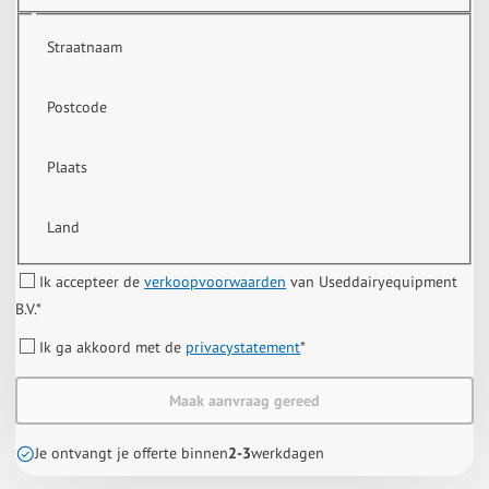
Straatnaam
Postcode
Plaats
Land
Ik accepteer de
verkoopvoorwaarden
van Useddairyequipment
B.V.
*
Ik ga akkoord met de
privacystatement
*
Maak aanvraag gereed
Je ontvangt je offerte binnen
2-3
werkdagen