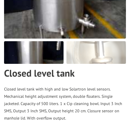
the
selected
search
result.
Touch
device
users
can
Closed level tank
use
touch
and
Closed level tank with high and low Solartron level sensors.
Mechanical height adjustment system, double floaters. Single
swipe
jacketed. Capacity of 500 liters. 1 x Cip cleaning bowl. Input 3 Inch
gestures.
SMS, Output 3 Inch SMS, Output height 20 cm. Closure sensor on
manhole lid. With overflow output.