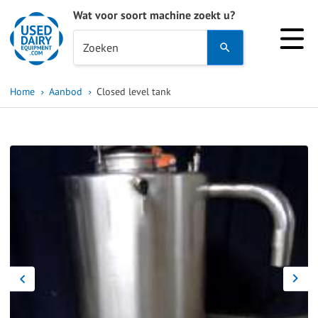
Wat voor soort machine zoekt u?
Use
Zoeken
the
up
Home
Aanbod
Closed level tank
and
down
arrows
to
select
a
result.
Press
enter
to
go
to