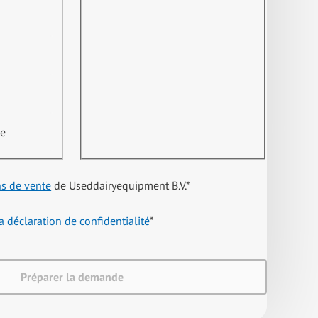
ne
ns de vente
de Useddairyequipment B.V.
*
a déclaration de confidentialité
*
Préparer la demande