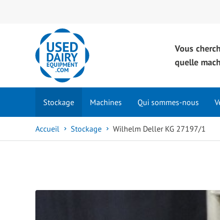
Vous cherc
quelle mac
Stockage
Machines
Qui sommes-nous
V
Accueil
Stockage
Wilhelm Deller KG 27197/1