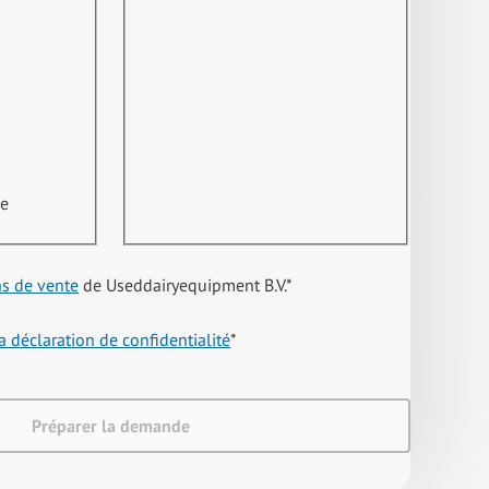
ne
ns de vente
de Useddairyequipment B.V.
*
a déclaration de confidentialité
*
Préparer la demande