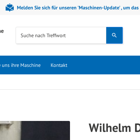
Melden Sie sich für unseren 'Maschinen-Update' , um das
ne
Use
Suche nach Treffwort
the
up
and
e uns ihre Maschine
Kontakt
down
arrows
to
select
a
result.
Press
Wilhelm 
enter
to