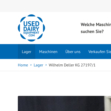
Welche Maschi
suchen Sie?
Lager
Maschinen
Über uns
Verkaufen Si
Home
Lager
Wilhelm Deller KG 27197/1