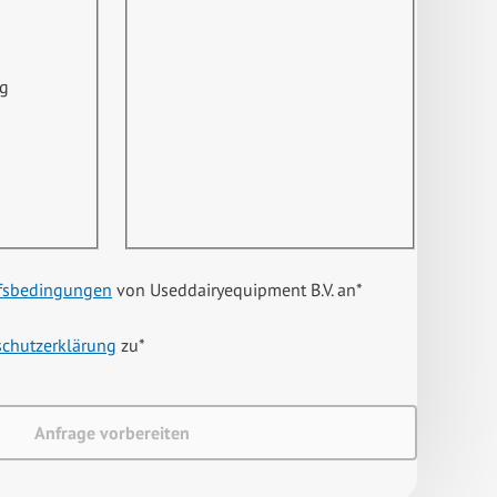
ng
fsbedingungen
von Useddairyequipment B.V. an
*
schutzerklärung
zu
*
Anfrage vorbereiten