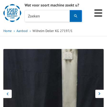
Wat voor soort machine zoekt u?
Use
Zoeken
the
up
Home
Aanbod
Wilhelm Deller KG 27197/1
and
down
arrows
to
select
a
result.
Press
enter
to
go
to