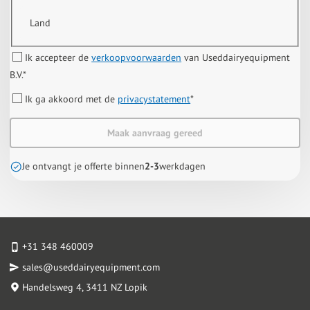
Land
Ik accepteer de
verkoopvoorwaarden
van Useddairyequipment
B.V.
*
Ik ga akkoord met de
privacystatement
*
Maak aanvraag gereed
Je ontvangt je offerte binnen
2-3
werkdagen
+31 348 460009
sales@useddairyequipment.com
Handelsweg 4
, 3411 NZ Lopik