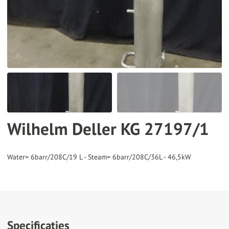
the
selected
search
result.
Touch
device
users
can
Wilhelm Deller KG 27197/1
use
touch
and
swipe
gestures.
Specificaties