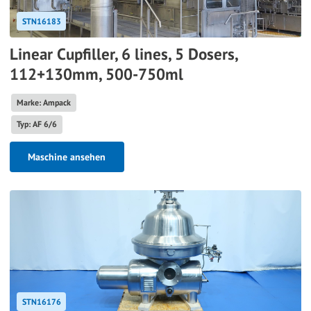
STN16183
Linear Cupfiller, 6 lines, 5 Dosers,
112+130mm, 500-750ml
Marke: Ampack
Typ: AF 6/6
Maschine ansehen
STN16176