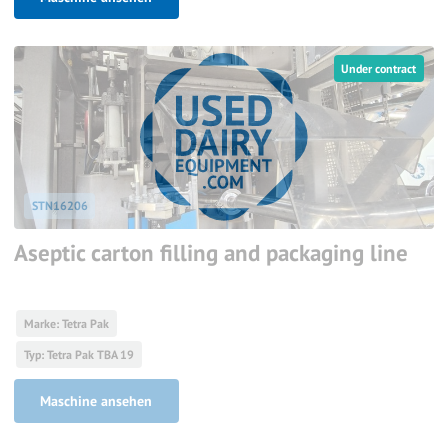
Under contract
STN16206
Aseptic carton filling and packaging line
Marke: Tetra Pak
Typ: Tetra Pak TBA 19
Maschine ansehen