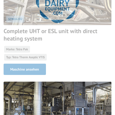
STN16202
Complete UHT or ESL unit with direct
heating system
Marke: Tetra Pak
Typ: Tetra Therm Aseptic VTIS
Maschine ansehen