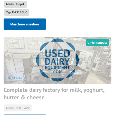
Marke: Elopak
Typ: E-PS120UC
Maschine ansehen
Under contract
STN16162
Complete dairy factory for milk, yoghurt,
butter & cheese
Marke: SPX – APV