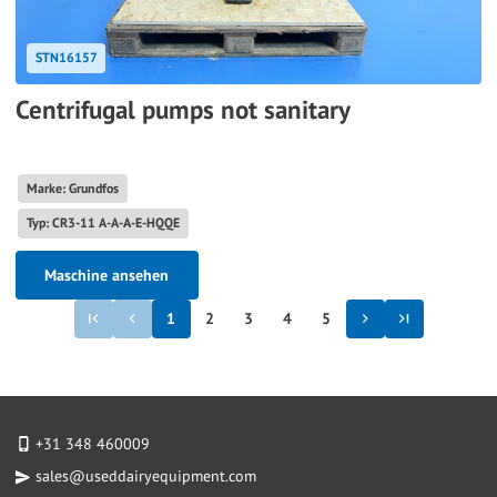
STN16157
Centrifugal pumps not sanitary
Marke: Grundfos
Typ: CR3-11 A-A-A-E-HQQE
Maschine ansehen
1
2
3
4
5
+31 348 460009
sales@useddairyequipment.com