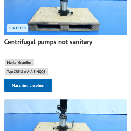
STN16158
Centrifugal pumps not sanitary
Marke: Grundfos
Typ: CR5-8 A-A-A-E-HQQE
Maschine ansehen