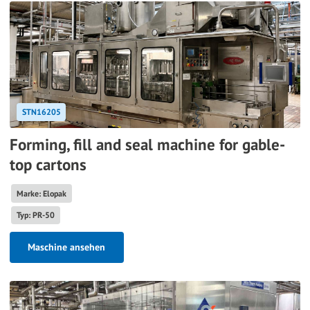
STN16205
Forming, fill and seal machine for gable-
top cartons
Marke: Elopak
Typ: PR-50
Maschine ansehen