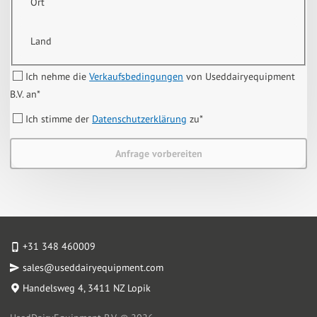
Ort
Land
Ich nehme die
Verkaufsbedingungen
von Useddairyequipment
B.V. an
*
Ich stimme der
Datenschutzerklärung
zu
*
Anfrage vorbereiten
+31 348 460009
sales@useddairyequipment.com
Handelsweg 4
, 3411 NZ Lopik