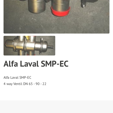
the
selected
search
result.
Touch
device
users
can
Alfa Laval SMP-EC
use
touch
and
Alfa Laval SMP-EC
swipe
gestures.