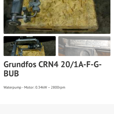
the
selected
search
result.
Touch
device
users
can
Grundfos CRN4 20/1A-F-G-
use
BUB
touch
and
swipe
gestures.