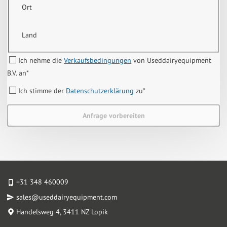
Ort
Land
Ich nehme die
Verkaufsbedingungen
von Useddairyequipment
B.V. an
*
Ich stimme der
Datenschutzerklärung
zu
*
Anfrage vorbereiten
+31 348 460009
sales@useddairyequipment.com
Handelsweg 4
, 3411 NZ Lopik