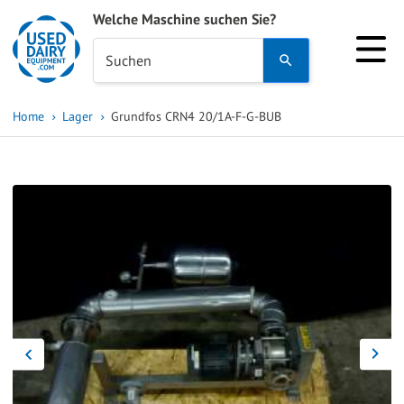
Welche Maschine suchen Sie?
Use
Suchen
the
up
Home
Lager
Grundfos CRN4 20/1A-F-G-BUB
and
down
arrows
to
select
a
result.
Press
enter
to
go
to