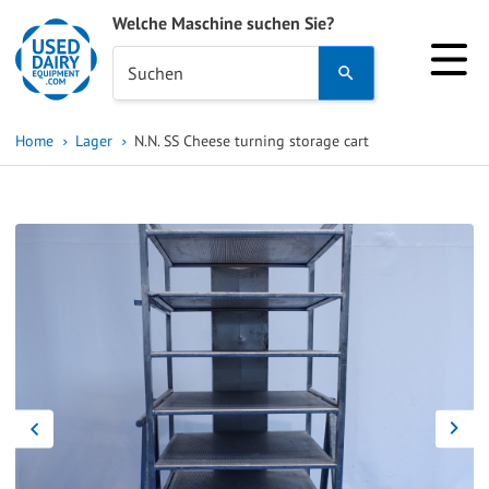
Welche Maschine suchen Sie?
Use
Suchen
the
up
Home
Lager
N.N. SS Cheese turning storage cart
and
down
arrows
to
select
a
result.
Press
enter
to
go
to