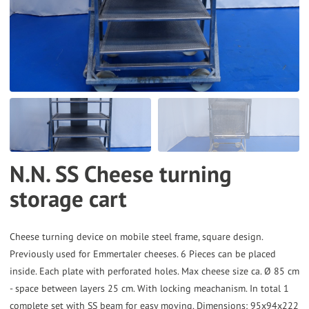
the
selected
search
result.
Touch
device
users
can
N.N. SS Cheese turning
use
storage cart
touch
and
swipe
Cheese turning device on mobile steel frame, square design.
gestures.
Previously used for Emmertaler cheeses. 6 Pieces can be placed
inside. Each plate with perforated holes. Max cheese size ca. Ø 85 cm
- space between layers 25 cm. With locking meachanism. In total 1
complete set with SS beam for easy moving. Dimensions: 95x94x222