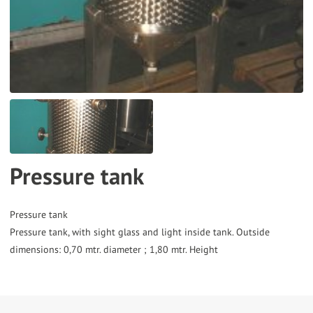
the
selected
search
result.
Touch
device
users
can
Pressure tank
use
touch
and
Pressure tank
Pressure tank, with sight glass and light inside tank. Outside
swipe
gestures.