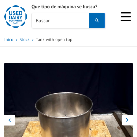
Que tipo de máquina se busca?
Use
Buscar
the
up
Iníco
Stock
Tank with open top
and
down
arrows
to
select
a
result.
Press
enter
to
go
to