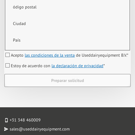
ódigo postal
Ciudad
País
Acepto
las condiciones de la venta
de Useddairyequipment B.V.
*
Estoy de acuerdo con
la declaración de privacidad
*
Preparar solicitud
+31 348 460009
sales@useddairyequipment.com