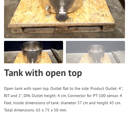
the
selected
search
result.
Touch
device
users
can
Tank with open top
use
touch
and
Open tank with open top. Outlet flat to the side. Product Outlet: 4'',
RJT and 2'', DIN. Outlet height: 4 cm. Connector for PT-100 sensor. 4
swipe
Feet. Inside dimensions of tank: diameter 57 cm and height 45 cm.
gestures.
Total dimensions: 65 x 75 x 50 mm.