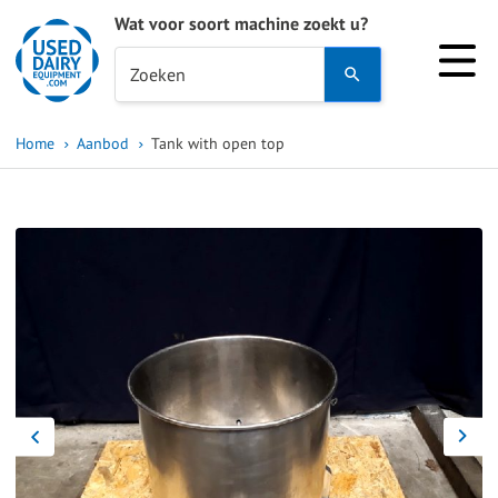
Wat voor soort machine zoekt u?
Use
Zoeken
the
up
Home
Aanbod
Tank with open top
and
down
arrows
to
select
a
result.
Press
enter
to
go
to