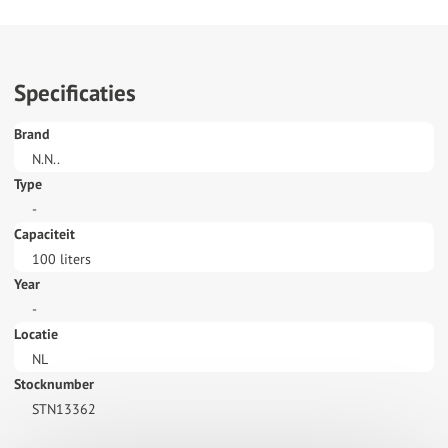
Specificaties
Brand
N.N..
Type
-
Capaciteit
100 liters
Year
-
Locatie
NL
Stocknumber
STN13362