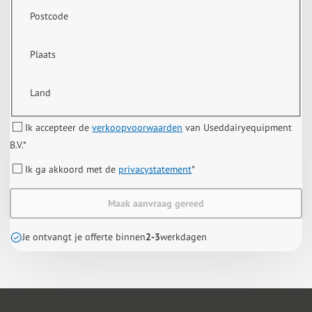
Postcode
Plaats
Land
Ik accepteer de
verkoopvoorwaarden
van Useddairyequipment
B.V.
*
Ik ga akkoord met de
privacystatement
*
Maak aanvraag gereed
Je ontvangt je offerte binnen
2-3
werkdagen