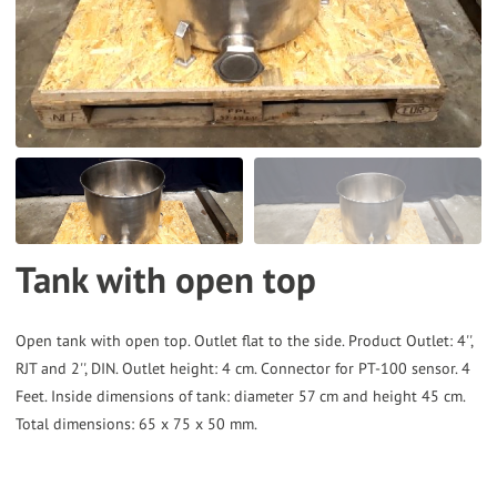
the
selected
search
result.
Touch
device
users
can
Tank with open top
use
touch
and
Open tank with open top. Outlet flat to the side. Product Outlet: 4'',
RJT and 2'', DIN. Outlet height: 4 cm. Connector for PT-100 sensor. 4
swipe
Feet. Inside dimensions of tank: diameter 57 cm and height 45 cm.
gestures.
Total dimensions: 65 x 75 x 50 mm.